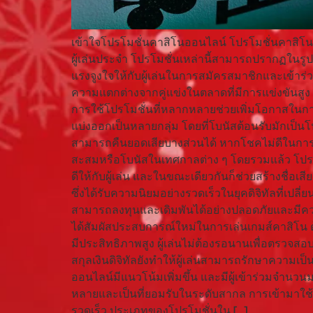
เข้าใจโปรโมชั่นคาสิโนออนไลน์ โปรโมชั่นคาสิโ
ผู้เล่นประจำ โปรโมชั่นเหล่านี้สามารถปรากฏในรูป
แรงจูงใจให้กับผู้เล่นในการสมัครสมาชิกและเข้าร
ความแตกต่างจากคู่แข่งในตลาดที่มีการแข่งขันสูง 
การใช้โปรโมชั่นที่หลากหลายช่วยเพิ่มโอกาสในก
แบ่งออกเป็นหลายกลุ่ม โดยที่โบนัสต้อนรับมักเป็นโปร
สามารถคืนยอดเสียบางส่วนได้ หากโชคไม่ดีในการเดิ
สะสมหรือโบนัสในเทศกาลต่าง ๆ โดยรวมแล้ว โปรโมช
ดีให้กับผู้เล่น และในขณะเดียวกันก็ช่วยสร้างชื่อ
ซึ่งได้รับความนิยมอย่างรวดเร็วในยุคดิจิทัลที่เปลี
สามารถลงทุนและเดิมพันได้อย่างปลอดภัยและมีความ
ได้สัมผัสประสบการณ์ใหม่ในการเล่นเกมส์คาสิโน ด
มีประสิทธิภาพสูง ผู้เล่นไม่ต้องรอนานเพื่อตรวจส
สกุลเงินดิจิทัลยังทำให้ผู้เล่นสามารถรักษาความเ
ออนไลน์มีแนวโน้มเพิ่มขึ้น และมีผู้เข้าร่วมจำนว
หลายและเป็นที่ยอมรับในระดับสากล การเข้ามาใช้บริ
รวดเร็ว ประเภทของโปรโมชั่นใน […]