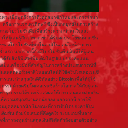
าะเมื่อพูดถึงการดึงดูดสมาชิกใหม่และการรักษา
, หรือการแจกเครดิตฟรี ซึ่งเป็นกลยุทธ์ในการสร้าง
์เสนอโปรโมชั่นคือเพื่อสร้างความน่าสนใจและ
ห้ผู้เล่นรู้สึกว่าพวกเขาได้รับผลประโยชน์มากขึ้น
เภทของโปรโมชั่นที่พบในคาสิโนออนไลน์สามารถ
แรก นอกจากนี้ยังมีโปรโมชั่นคืนเงินที่ให้ผู้เล่น
ะได้รับสิทธิพิเศษเพิ่มเติมในรูปแบบของคะแนน
เป็นเครื่องมือที่สำคัญในการสร้างประสบการณ์ที่
6 เป็นแพลตฟอร์มคาสิโนออนไลน์ที่ใช้คริปโตเคอเรนซี
แนะนำสกุลเงินดิจิทัลอย่าง Bitcoin เพื่อให้ผู้ใช้
กรรมด้วยคริปโตเคอเรนซีสร้างโอกาสให้กับผู้เล่น
รถทำธุรกรรมได้รวดเร็ว ส่งผลให้การถอนและฝากเงิน
จทำให้ความสนุกสนานลดน้อยลง นอกจากนี้ การใช้
มูลส่วนบุคคลมากนัก ในขณะที่การเติบโตของคาสิโน
ดิมพัน ด้วยข้อเสนอที่ดึงดูดใจ ระบบเกมที่หลาก
ที่การลงทุนผ่านสกุลเงินดิจิทัลกำลังขยายตัวอย่าง