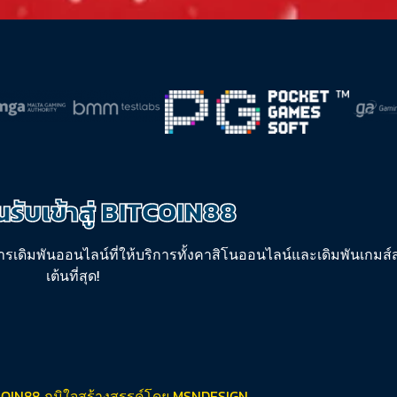
นรับเข้าสู่ BITCOIN88
รเดิมพันออนไลน์ที่ให้บริการทั้งคาสิโนออนไลน์และเดิมพันเกมส์สล
เต้นที่สุด!
OIN88 ภูมิใจสร้างสรรค์โดย MSNDESIGN