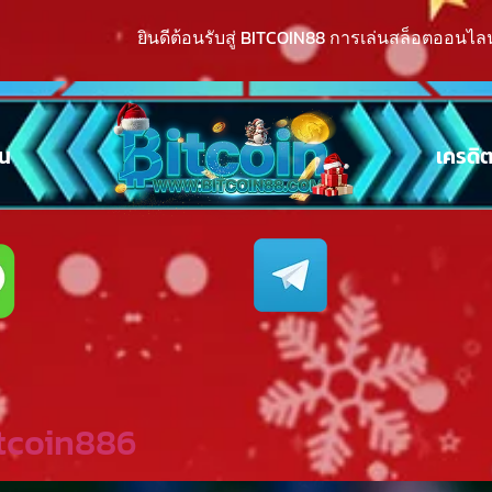
​ยินดีต้อนรับสู่ BITCOIN88 การเล่นสล็อตออนไลน์ที่ไม่เ
่น
เครดิ
itcoin886